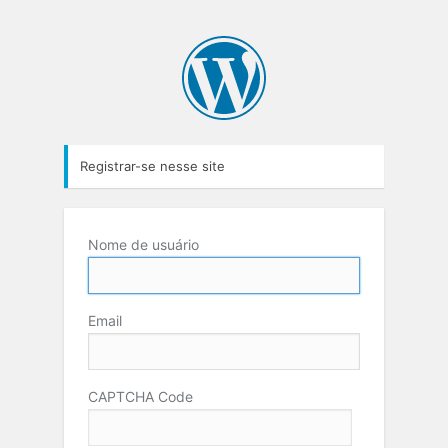
Registrar-se nesse site
Nome de usuário
Email
CAPTCHA Code