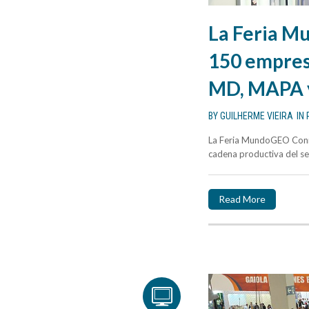
La Feria M
150 empres
MD, MAPA 
BY
GUILHERME VIEIRA
IN
La Feria MundoGEO Conne
cadena productiva del se
Read More