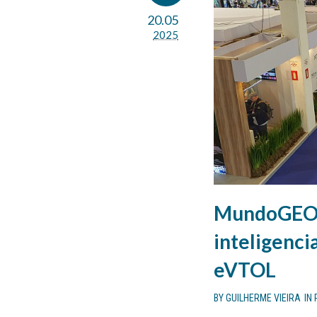
20.05
2025
MundoGEO 2
inteligenci
eVTOL
BY
GUILHERME VIEIRA
IN