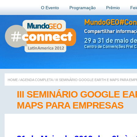
O Evento
Programação
Prêmio
Fei
MundoGEO#Conn
Compartilhar informa
29 a 31 de maio d
Centro de Convenções Frei Ca
HOME
/
AGENDA COMPLETA
/
III SEMINÁRIO GOOGLE EARTH E MAPS PARA EM
III SEMINÁRIO GOOGLE EA
MAPS PARA EMPRESAS