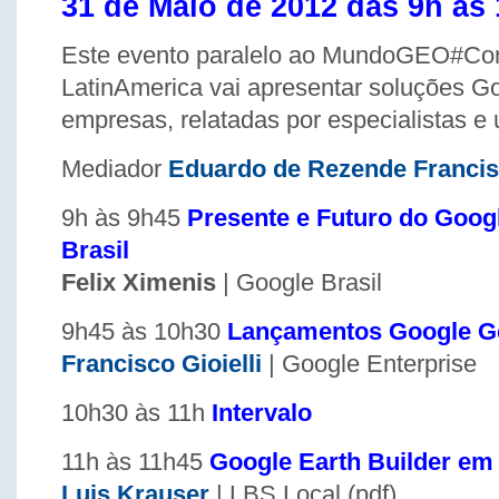
31 de Maio de 2012 das 9h às
Este evento paralelo ao MundoGEO#Co
LatinAmerica vai apresentar soluções G
empresas, relatadas por especialistas e 
Mediador
Eduardo de Rezende Franci
9h às 9h45
Presente e Futuro do Goog
Brasil
Felix Ximenis
| Google Brasil
9h45 às 10h30
Lançamentos Google G
Francisco Gioielli
| Google Enterprise
10h30 às 11h
Intervalo
11h às 11h45
Google Earth Builder em
Luis Krauser
| LBS Local (pdf)