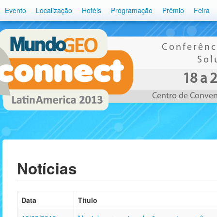
Evento
Localização
Hotéis
Programação
Prêmio
Feira
Conferênc
Sol
18 a 
Centro de Convenç
Notícias
Data
Título