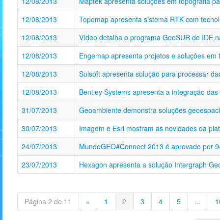
12/08/2013
Maptek apresenta soluções em topografia p
12/08/2013
Topomap apresenta sistema RTK com tecnolo
12/08/2013
Vídeo detalha o programa GeoSUR de IDE na
12/08/2013
Engemap apresenta projetos e soluções em t
12/08/2013
Sulsoft apresenta solução para processar d
12/08/2013
Bentley Systems apresenta a integração das
31/07/2013
Geoambiente demonstra soluções geoespaci
30/07/2013
Imagem e Esri mostram as novidades da pla
24/07/2013
MundoGEO#Connect 2013 é aprovado por 94
23/07/2013
Hexagon apresenta a solução Intergraph Geo
Página 2 de 11
«
1
2
3
4
5
...
1