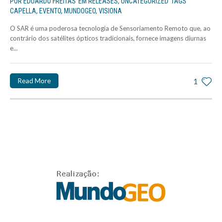
POR
EDUARDO FREITAS
EM
RELEASES
,
UNCATEGORIZED
TAGS
CAPELLA
,
EVENTO
,
MUNDOGEO
,
VISIONA
O SAR é uma poderosa tecnologia de Sensoriamento Remoto que, ao
contrário dos satélites ópticos tradicionais, fornece imagens diurnas
e...
Read More
1