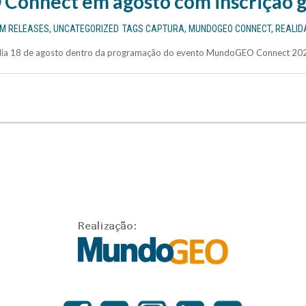
onnect em agosto com inscrição g
EM
RELEASES
,
UNCATEGORIZED
TAGS
CAPTURA
,
MUNDOGEO CONNECT
,
REALID
 dia 18 de agosto dentro da programação do evento MundoGEO Connect 202