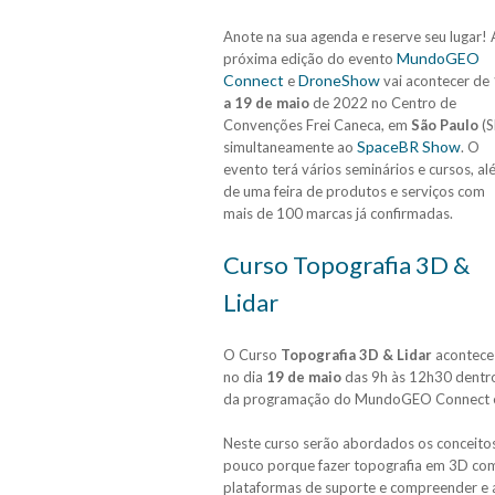
Anote na sua agenda e reserve seu lugar! 
MundoGEO
próxima edição do evento
Connect
DroneShow
e
vai acontecer de
a 19 de maio
de 2022 no Centro de
Convenções Frei Caneca, em
São Paulo
(S
SpaceBR Show
simultaneamente ao
. O
evento terá vários seminários e cursos, a
de uma feira de produtos e serviços com
mais de 100 marcas já confirmadas.
Curso Topografia 3D &
Lidar
O Curso
Topografia 3D & Lidar
acontece
no dia
19 de maio
das 9h às 12h30 dentr
da programação do MundoGEO Connect 
Neste curso serão abordados os conceitos 
pouco porque fazer topografia em 3D com 
plataformas de suporte e compreender e a