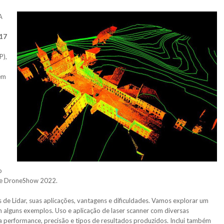
A
17
P),
lém
o
e DroneShow 2022.
de Lidar, suas aplicações, vantagens e dificuldades. Vamos explorar um
alguns exemplos. Uso e aplicação de laser scanner com diversas
 performance, precisão e tipos de resultados produzidos. Inclui também