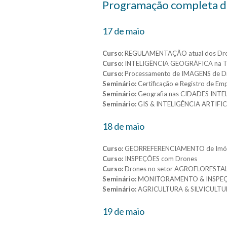
Programação completa de
17 de maio
Curso:
REGULAMENTAÇÃO atual dos Dr
Curso:
INTELIGÊNCIA GEOGRÁFICA na T
Curso:
Processamento de IMAGENS de D
Seminário:
Certificação e Registro de E
Seminário:
Geografia nas CIDADES INTE
Seminário:
GIS & INTELIGÊNCIA ARTIFICI
18 de maio
Curso:
GEORREFERENCIAMENTO de Imóve
Curso:
INSPEÇÕES com Drones
Curso:
Drones no setor AGROFLORESTA
Seminário:
MONITORAMENTO & INSPE
Seminário:
AGRICULTURA & SILVICULTUR
19 de maio