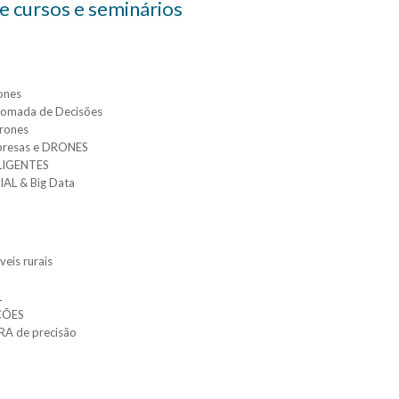
 cursos e seminários
ones
omada de Decisões
rones
mpresas e DRONES
LIGENTES
AL & Big Data
is rurais
L
ÇÕES
A de precisão