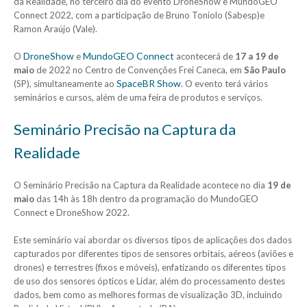
da Realidade, no terceiro dia do evento DroneShow e MundoGEO
Connect 2022, com a participação de Bruno Toniolo (Sabesp)e
Ramon Araújo (Vale).
DroneShow
MundoGEO Connect
O
e
acontecerá de
17 a 19 de
maio
de 2022 no Centro de Convenções Frei Caneca, em
São Paulo
SpaceBR Show
(SP), simultaneamente ao
. O evento terá vários
seminários e cursos, além de uma feira de produtos e serviços.
Seminário Precisão na Captura da
Realidade
O Seminário Precisão na Captura da Realidade acontece no dia
19 de
maio
das 14h às 18h dentro da programação do MundoGEO
Connect e DroneShow 2022.
Este seminário vai abordar os diversos tipos de aplicações dos dados
capturados por diferentes tipos de sensores orbitais, aéreos (aviões e
drones) e terrestres (fixos e móveis), enfatizando os diferentes tipos
de uso dos sensores ópticos e Lidar, além do processamento destes
dados, bem como as melhores formas de visualização 3D, incluindo