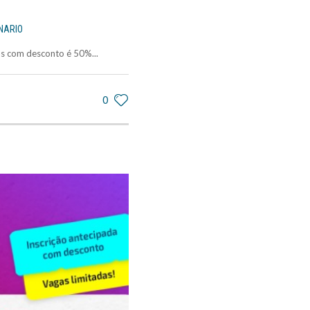
NARIO
s com desconto é 50%...
0