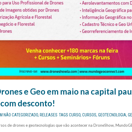
rones e Geo em maio na capital paul
 com desconto!
EM
NÃO CATEGORIZADO
,
RELEASES
TAGS
CURSO
,
CURSOS
,
GEOTECNOLOGIA
,
G
cursos de drones e geotecnologias que vão acontecer na DroneShow, Mundo