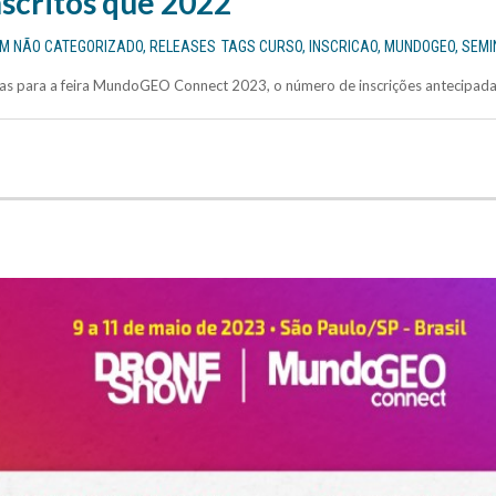
scritos que 2022
EM
NÃO CATEGORIZADO
,
RELEASES
TAGS
CURSO
,
INSCRICAO
,
MUNDOGEO
,
SEMI
as para a feira MundoGEO Connect 2023, o número de inscrições antecipada