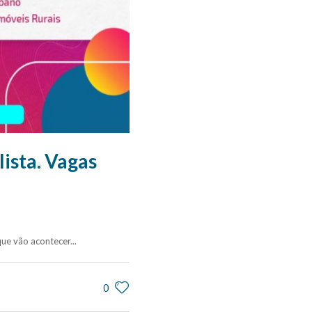
ista. Vagas
ue vão acontecer...
0