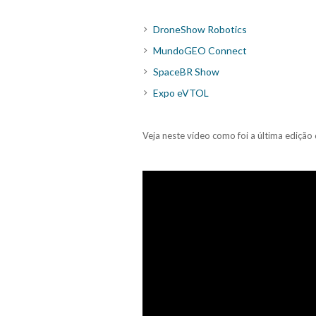
DroneShow Robotics
MundoGEO Connect
SpaceBR Show
Expo eVTOL
Veja neste vídeo como foi a última edição