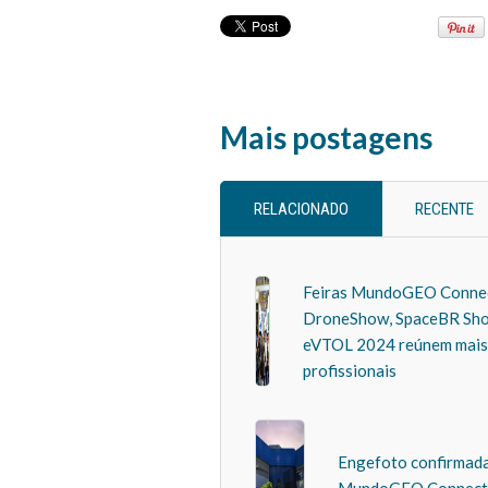
Mais postagens
RELACIONADO
RECENTE
Feiras MundoGEO Connec
DroneShow, SpaceBR Sho
eVTOL 2024 reúnem mais 
profissionais
Engefoto confirmada