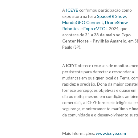
ICEYE
A
confirmou participação como
SpaceBR Show
expositora na feira
,
MundoGEO Connect
DroneShow
,
Robotics
Expo eVTOL
e
2024, que
acontece de
21 a 23 de maio
no
Expo
Center Norte – Pavilhão Amarelo
, em S
Paulo (SP).
A
ICEYE
oferece recursos de monitorame
persistente para detectar e responder a
mudanças em qualquer local da Terra, co
rapidez e precisão. Dona da maior constel
fornece percepções objetivas e quase em 
dia ou noite, mesmo em condições ambient
comerciais, a ICEYE fornece inteligência 
segurança, monitoramento marítimo e fina
da comunidade e o desenvolvimento suste
www.iceye.com
Mais informações: