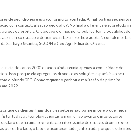
res de geo, drones e espaço foi muito acertada. Afinal, os três segmentos
ação com contextualização geográfica’. No final a diferença é sobretudo na
, aéreos ou orbitais. O objetivo é o mesmo. O público tem a possibilidade
logias num só espaço e decidir quais fazem sentido adotar”, complementa o
da Santiago & Cintra, SCCON e Geo Agri, Eduardo Oliveira.
e o início dos anos 2000 quando ainda reunia apenas a comunidade de
do. Isso porque ela agregou os drones e as soluções espaciais ao seu
u com o MundoGEO Connect quando ganhou a realização da primeira
w em 2022.
ca que os clientes finais dos três setores são os mesmos e o que muda,
E ter todas as tecnologias juntas em um único evento é interessante
si. Claro que há uma segmentação interessante de espaço, drones e geo,
por outro lado, o fato de acontecer tudo junto ajuda porque os clientes