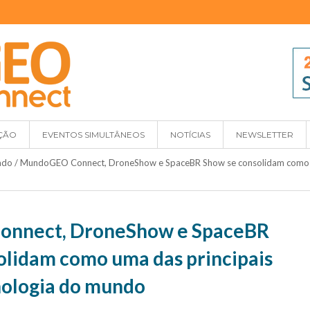
ÇÃO
EVENTOS SIMULTÂNEOS
NOTÍCIAS
NEWSLETTER
ado
/
MundoGEO Connect, DroneShow e SpaceBR Show se consolidam como uma
nnect, DroneShow e SpaceBR
olidam como uma das principais
nologia do mundo