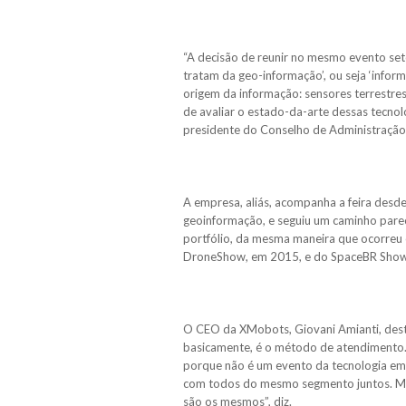
“A decisão de reunir no mesmo evento seto
tratam da geo-informação’, ou seja ‘inform
origem da informação: sensores terrestres
de avaliar o estado-da-arte dessas tecno
presidente do Conselho de Administração 
A empresa, aliás, acompanha a feira desd
geoinformação, e seguiu um caminho pareci
portfólio, da mesma maneira que ocorre
DroneShow, em 2015, e do SpaceBR Sho
O CEO da XMobots, Giovani Amianti, desta
basicamente, é o método de atendimento. “
porque não é um evento da tecnologia em 
com todos do mesmo segmento juntos. Mas 
são os mesmos”, diz.