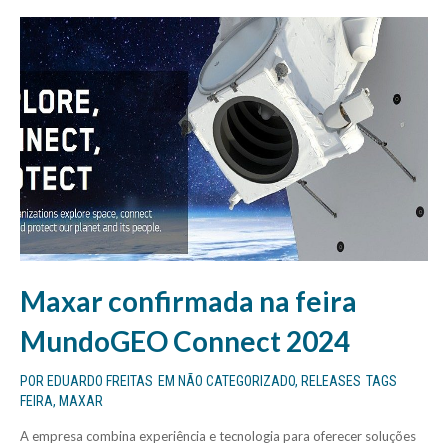
Maxar confirmada na feira
MundoGEO Connect 2024
POR
EDUARDO FREITAS
EM
NÃO CATEGORIZADO
,
RELEASES
TAGS
FEIRA
,
MAXAR
A empresa combina experiência e tecnologia para oferecer soluções