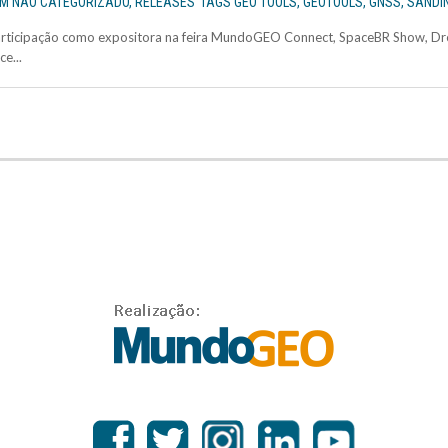
EM
NÃO CATEGORIZADO
,
RELEASES
TAGS
GEO TOOLS
,
GEOTOOLS
,
GNSS
,
SANDI
articipação como expositora na feira MundoGEO Connect, SpaceBR Show, D
e...