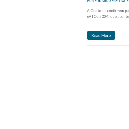
POR
EDUARDO FREITAS
A Geotools confirmou p
eVTOL 2024, que acontec
Read More