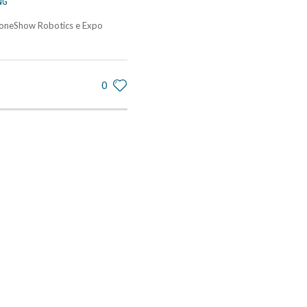
NG
roneShow Robotics e Expo
0