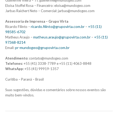
Guilherme Vieira – TI: guilherme@mundogeo.com
Eloísa Stoffel Rosa – Financeiro: eloisa@mundogeo.com
Jarbas Raichert Neto – Comercial: jarbas@mundogeo.com
Assessoria de Imprensa – Grupo Virta
ricardo.filinto@grupovirta.com.br
+55 (11)
Ricardo Filinto –
–
98585-6702
matheus.araujo@grupovirta.com.br
+55 (11)
Matheus Araujo –
–
97368-8214
pr-mundogeo@grupovirta.com.br
Email:
Atendimento:
contato@mundogeo.com
Telefones:
+55 (41) 3338-7789 e +55 (11) 4063-8848
WhatsApp:
+55 (41) 99919-1357
Curitiba – Paraná – Brasil
Suas sugestões, dúvidas e comentários sobre nossos eventos são
muito bem-vindos.