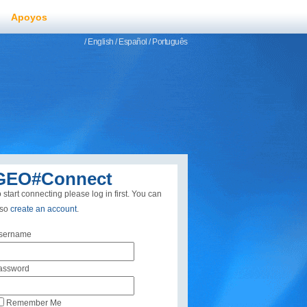
Apoyos
/ English
/ Español
/ Português
GEO#Connect
 start connecting please log in first. You can
lso
create an account
.
sername
assword
Remember Me