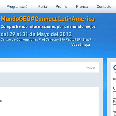
Programación
Feria
Premio
Prensa
Contacto
MundoGEO#Connect LatinAmerica
Compartiendo informaciones por un mundo mejor
del 29 al 31 de Mayo del 2012
Centro de Convenciones Frei Caneca - São Paulo (SP) Brasil
Vea el mapa
«volver
To
a
U
s
P