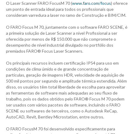
O Laser Scanner FARO FocusM 70 (
www.faro.com/focus
) oferece
um ponto de entrada ideal para todos os profissionais que
consideram varredura a laser no ramo de Construção e BIM/CIM.
O FARO Focus M 70, juntamente com o software FARO SCENE, é
a primeira solução de Laser Scanner a nível Profissional a ser
oferecida por menos de R$ 150.000 que não compromete o
desempenho de nível industrial divulgado no portfólio dos
premiados FARO® Focus Laser Scanners.
Os principais recursos incluem certificação IP54 para uso em
condições de clima úmido e de grande concentração de
partículas, geração de imagens HDR, velocidade de aquisição de
500 mil pontos por segundo e amplitude térmica estendida. Além
disso, os usuários têm total liberdade de escolha para aproveitar
as ferramentas de software mais adequadas ao seu fluxo de
trabalho, pois os dados obtidos pelo FARO® Focus M 70 podem
ser usados com vários pacotes de software, incluindo o FARO
SCENE ou softwares de terceiros, como o Autodesk ReCap,
AutoCAD, Revit, Bentley Microstation, entre outros.
O FARO FocusM 70 foi desenvolvido especificamente para