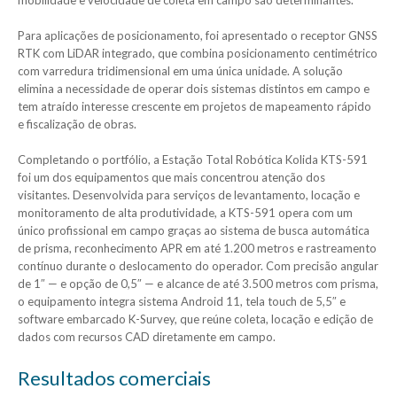
mobilidade e velocidade de coleta em campo são determinantes.
Para aplicações de posicionamento, foi apresentado o receptor GNSS
RTK com LiDAR integrado, que combina posicionamento centimétrico
com varredura tridimensional em uma única unidade. A solução
elimina a necessidade de operar dois sistemas distintos em campo e
tem atraído interesse crescente em projetos de mapeamento rápido
e fiscalização de obras.
Completando o portfólio, a Estação Total Robótica Kolida KTS-591
foi um dos equipamentos que mais concentrou atenção dos
visitantes. Desenvolvida para serviços de levantamento, locação e
monitoramento de alta produtividade, a KTS-591 opera com um
único profissional em campo graças ao sistema de busca automática
de prisma, reconhecimento APR em até 1.200 metros e rastreamento
contínuo durante o deslocamento do operador. Com precisão angular
de 1″ — e opção de 0,5″ — e alcance de até 3.500 metros com prisma,
o equipamento integra sistema Android 11, tela touch de 5,5″ e
software embarcado K-Survey, que reúne coleta, locação e edição de
dados com recursos CAD diretamente em campo.
Resultados comerciais