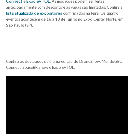
Connect
Expo eVTOL
e
. As inscrições podem ser feitas
antecipadamente com desconto e as vagas são limitadas. Confira a
lista atualizada de expositores
confirmados na feira. Os quatro
eventos acontecem de
16 a 18 de junho
no Expo Center Norte, em
São Paulo
(SP).
Confira os destaques da última edição do DroneShow, MundoGEO
Connect, SpaceBR Show e Expo eVTOL: