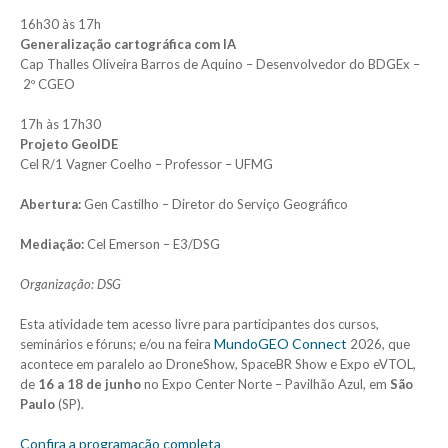
16h30 às 17h
Generalização cartográfica com IA
Cap Thalles Oliveira Barros de Aquino – Desenvolvedor do BDGEx –
2º CGEO
17h às 17h30
Projeto GeoIDE
Cel R/1 Vagner Coelho – Professor – UFMG
Abertura:
Gen Castilho – Diretor do Serviço Geográfico
Mediação:
Cel Emerson – E3/DSG
Organização: DSG
Esta atividade tem acesso livre para participantes dos cursos,
MundoGEO Connect
seminários e fóruns; e/ou na feira
2026, que
acontece em paralelo ao DroneShow, SpaceBR Show e Expo eVTOL,
de
16 a 18 de junho
no Expo Center Norte – Pavilhão Azul, em
São
Paulo
(SP).
Confira a programação completa