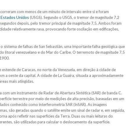
ocorreram com menos de um minuto de intervalo entre si e foram
s Estados Unidos
(USGS). Segundo o USGS, o tremor de magnitude 7,2
9 segundos depois, pelo tremor principal de magnitude 7,5. Ambos foram
didade relativamente rasa, provocando forte oscilação em edificações,
 o sistema de falhas de San Sebastián, uma importante falha geológica que
do litoral venezuelano e do Mar do Caribe. O terremoto de magnitude 7,5
 1900.
e estende de Caracas, no norte da Venezuela, em direção à cidade de
 km a oeste da capital. A cidade de La Guaira, situada a aproximadamente
reas mais atingidas.
a com um instrumento de Radar de Abertura Sintética (SAR) de banda C.
perfície terrestre por meio de medições de alta precisão, baseadas em um
dos conhecido como interferometria SAR (InSAR). As imagens
as, são geradas quando o satélite emite um sinal de radar e, em seguida,
rna após refletir nas superfícies da Terra. Duas ou mais leituras do
entes, são utilizadas para calcular o deslocamento da superfície.