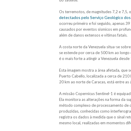
do satélite.
Os terremotos, de magnitudes 7,2 e 7,5, 
detectados pelo Serviço Geológico do
ocorreu primeiro e foi seguido, apenas 3
causados ​​por eventos sísmicos em profun
além de danos extensos e vítimas fatais.
A costa norte da Venezuela situa-se sobre
se estende por cerca de 500 km ao longo 
é o mais forte a atingir a Venezuela desde
Esta imagem mostra a área afetada, que s
Puerto Cabello, localizada a cerca de 210
20 km ao norte de Caracas, está entre as á
A missão Copernicus Sentinel-1 é equipad
Ela monitora as alterações na forma da su
método complexo de processamento de da
produzidas, conhecidas como interferogram
registra os dados à medida que o sinal reto
mesmo local, realizadas em momentos difer