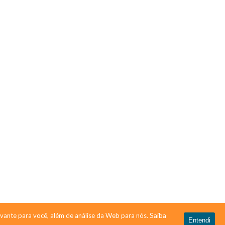
Saiba
vante para você, além de análise da Web para nós.
Entendi