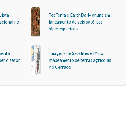
uista
TecTerra e EarthDaily anunciam
acional no
lançamento de seis satélites
hiperespectrais
senta
Imagens de Satélites e IA no
der o setor
mapeamento de terras agrícolas
no Cerrado