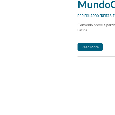
MundoG
POR
EDUARDO FREITAS
Convênio prevê a parti
Latina...
Read More