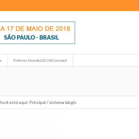
w
Prêmio MundoGEO#Connect
Você está aqui:
Principal
/
sistema labgis