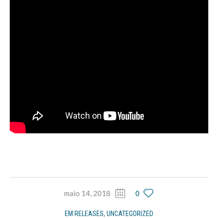
maio 14, 2018
0
EM
RELEASES
,
UNCATEGORIZED