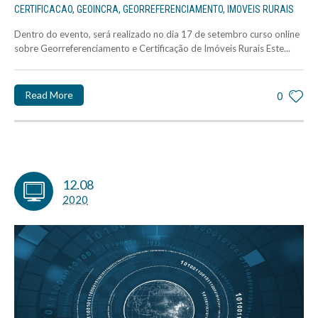
CERTIFICACAO
,
GEOINCRA
,
GEORREFERENCIAMENTO
,
IMOVEIS RURAIS
Dentro do evento, será realizado no dia 17 de setembro curso online
sobre Georreferenciamento e Certificação de Imóveis Rurais Este...
Read More
0
12.08
2020