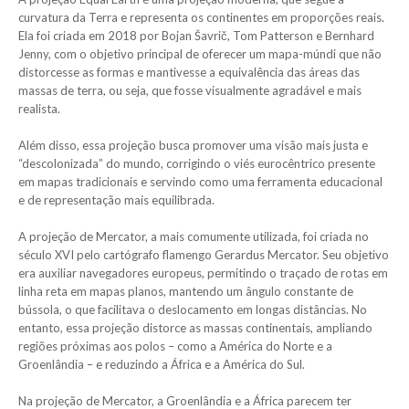
curvatura da Terra e representa os continentes em proporções reais.
Ela foi criada em 2018 por Bojan Šavrič, Tom Patterson e Bernhard
Jenny, com o objetivo principal de oferecer um mapa-múndi que não
distorcesse as formas e mantivesse a equivalência das áreas das
massas de terra, ou seja, que fosse visualmente agradável e mais
realista.
Além disso, essa projeção busca promover uma visão mais justa e
“descolonizada” do mundo, corrigindo o viés eurocêntrico presente
em mapas tradicionais e servindo como uma ferramenta educacional
e de representação mais equilibrada.
A projeção de Mercator, a mais comumente utilizada, foi criada no
século XVI pelo cartógrafo flamengo Gerardus Mercator. Seu objetivo
era auxiliar navegadores europeus, permitindo o traçado de rotas em
linha reta em mapas planos, mantendo um ângulo constante de
bússola, o que facilitava o deslocamento em longas distâncias. No
entanto, essa projeção distorce as massas continentais, ampliando
regiões próximas aos polos – como a América do Norte e a
Groenlândia – e reduzindo a África e a América do Sul.
Na projeção de Mercator, a Groenlândia e a África parecem ter