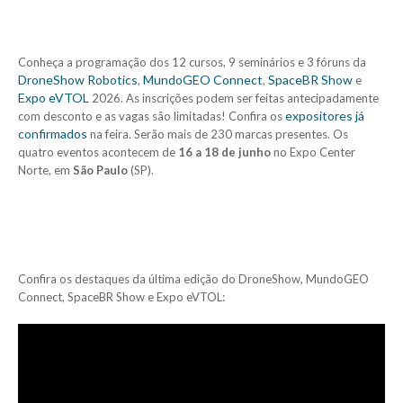
Conheça a programação dos 12 cursos, 9 seminários e 3 fóruns da
DroneShow Robotics
MundoGEO Connect
SpaceBR Show
,
,
e
Expo eVTOL
2026. As inscrições podem ser feitas antecipadamente
expositores já
com desconto e as vagas são limitadas! Confira os
confirmados
na feira. Serão mais de 230 marcas presentes. Os
quatro eventos acontecem de
16 a 18 de junho
no Expo Center
Norte, em
São Paulo
(SP).
Confira os destaques da última edição do DroneShow, MundoGEO
Connect, SpaceBR Show e Expo eVTOL: