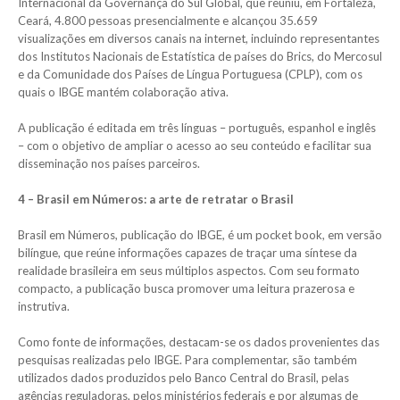
Internacional da Governança do Sul Global, que reuniu, em Fortaleza,
Ceará, 4.800 pessoas presencialmente e alcançou 35.659
visualizações em diversos canais na internet, incluindo representantes
dos Institutos Nacionais de Estatística de países do Brics, do Mercosul
e da Comunidade dos Países de Língua Portuguesa (CPLP), com os
quais o IBGE mantém colaboração ativa.
A publicação é editada em três línguas – português, espanhol e inglês
– com o objetivo de ampliar o acesso ao seu conteúdo e facilitar sua
disseminação nos países parceiros.
4 – Brasil em Números: a arte de retratar o Brasil
Brasil em Números, publicação do IBGE, é um pocket book, em versão
bilíngue, que reúne informações capazes de traçar uma síntese da
realidade brasileira em seus múltiplos aspectos. Com seu formato
compacto, a publicação busca promover uma leitura prazerosa e
instrutiva.
Como fonte de informações, destacam-se os dados provenientes das
pesquisas realizadas pelo IBGE. Para complementar, são também
utilizados dados produzidos pelo Banco Central do Brasil, pelas
agências reguladoras, pelos ministérios federais e por algumas de