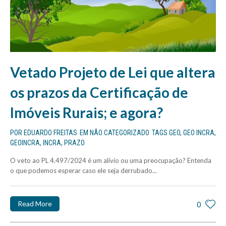
Vetado Projeto de Lei que altera
os prazos da Certificação de
Imóveis Rurais; e agora?
POR
EDUARDO FREITAS
EM
NÃO CATEGORIZADO
TAGS
GEO
,
GEO INCRA
,
GEOINCRA
,
INCRA
,
PRAZO
O veto ao PL 4.497/2024 é um alívio ou uma preocupação? Entenda
o que podemos esperar caso ele seja derrubado...
Read More
0