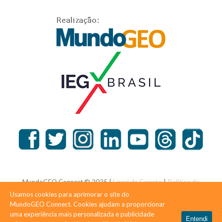
Local do Evento
Política de
MundoGEO Connect © 2025 |
|
Privacidade
Usamos cookies para aprimorar o site do
MundoGEO Connect. Cookies ajudam a proporcionar
uma experiência mais personalizada e publicidade
Entendi