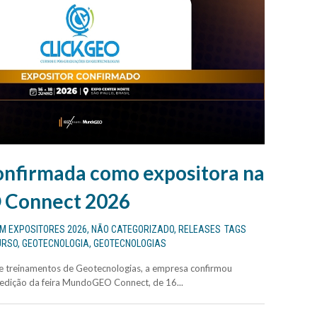
onfirmada como expositora na
Connect 2026
EM
EXPOSITORES 2026
,
NÃO CATEGORIZADO
,
RELEASES
TAGS
URSO
,
GEOTECNOLOGIA
,
GEOTECNOLOGIAS
e treinamentos de Geotecnologias, a empresa confirmou
 edição da feira MundoGEO Connect, de 16...