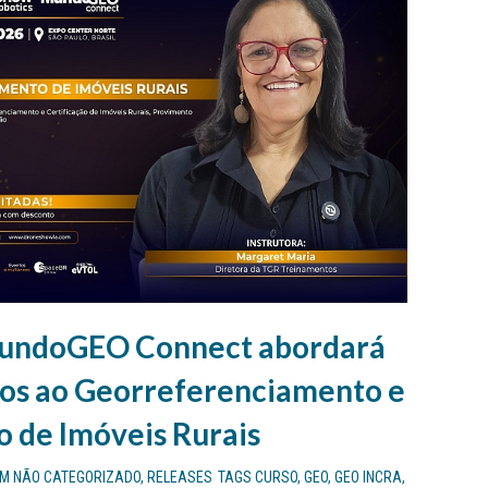
MundoGEO Connect abordará
dos ao Georreferenciamento e
o de Imóveis Rurais
EM
NÃO CATEGORIZADO
,
RELEASES
TAGS
CURSO
,
GEO
,
GEO INCRA
,