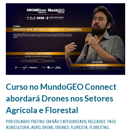
Curso no MundoGEO Connect
abordará Drones nos Setores
Agrícola e Florestal
POR
EDUARDO FREITAS
EM
NÃO CATEGORIZADO
,
RELEASES
TAGS
AGRICULTURA
,
AGRO
,
DRONE
,
DRONES
,
FLORESTA
,
FLORESTAS
,