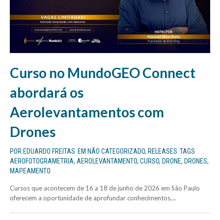
Curso no MundoGEO Connect
abordará os
Aerolevantamentos com
Drones
POR
EDUARDO FREITAS
EM
NÃO CATEGORIZADO
,
RELEASES
TAGS
AEROFOTOGRAMETRIA
,
AEROLEVANTAMENTO
,
CURSO
,
DRONE
,
DRONES
,
MAPEAMENTO
Cursos que acontecem de 16 a 18 de junho de 2026 em São Paulo
oferecem a oportunidade de aprofundar conhecimentos,...