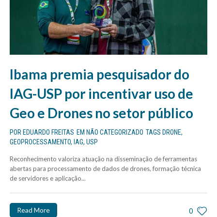
Ibama premia pesquisador do
IAG-USP por incentivar uso de
Geo e Drones no setor público
POR
EDUARDO FREITAS
EM
NÃO CATEGORIZADO
TAGS
DRONE
,
GEOPROCESSAMENTO
,
IAG
,
USP
Reconhecimento valoriza atuação na disseminação de ferramentas
abertas para processamento de dados de drones, formação técnica
de servidores e aplicação...
Read More
0