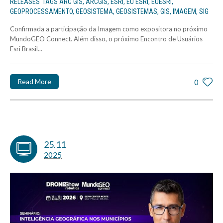
RELEASES
TAGS
ARC GIS
,
ARCGIS
,
ESRI
,
EU ESRI
,
EUESRI
,
GEOPROCESSAMENTO
,
GEOSISTEMA
,
GEOSISTEMAS
,
GIS
,
IMAGEM
,
SIG
Confirmada a participação da Imagem como expositora no próximo
MundoGEO Connect. Além disso, o próximo Encontro de Usuários
Esri Brasil...
Read More
0
25.11
2025