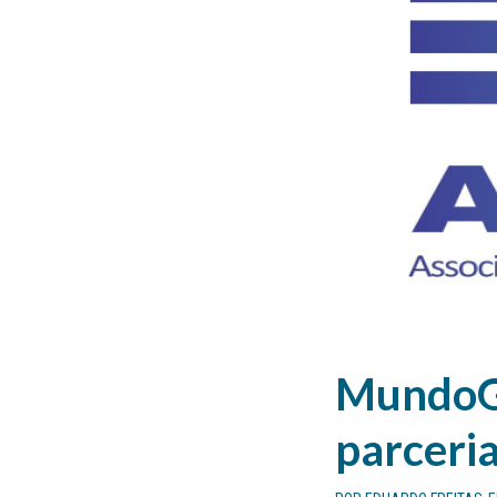
MundoG
parceri