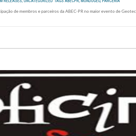
EM
RELEASES
,
UNCATEGORIZED
TAGS
ABECPR
,
MUNDOGEO
,
PARCERIA
icipação de membros e parceiros da ABEC-PR no maior evento de Geotec