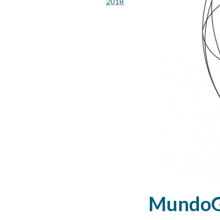
2018
MundoG