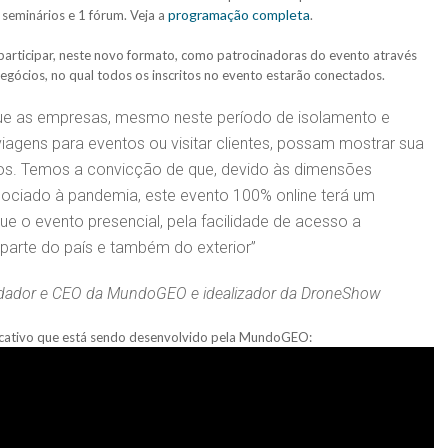
programação completa
 seminários e 1 fórum. Veja a
.
participar, neste novo formato, como patrocinadoras do evento através
egócios, no qual todos os inscritos no evento estarão conectados.
que as empresas, mesmo neste período de isolamento e
viagens para eventos ou visitar clientes, possam mostrar sua
ços. Temos a convicção de que, devido às dimensões
ssociado à pandemia, este evento 100% online terá um
e o evento presencial, pela facilidade de acesso a
 parte do país e também do exterior”
ador e CEO da MundoGEO e idealizador da DroneShow
licativo que está sendo desenvolvido pela MundoGEO: