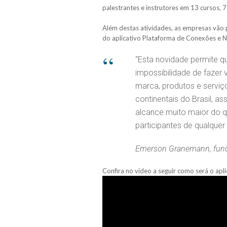
palestrantes e instrutores em 13 cursos, 7
Além destas atividades, as empresas vão 
do aplicativo Plataforma de Conexões e N
“Esta novidade permite 
impossibilidade de fazer 
marca, produtos e servi
continentais do Brasil, a
alcance muito maior do qu
participantes de qualquer
Emerson Granemann, fund
Confira no vídeo a seguir como será o ap