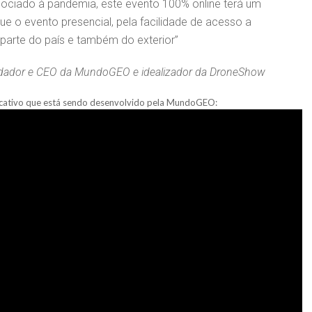
ssociado à pandemia, este evento 100% online terá um
e o evento presencial, pela facilidade de acesso a
 parte do país e também do exterior”
ador e CEO da MundoGEO e idealizador da DroneShow
licativo que está sendo desenvolvido pela MundoGEO: