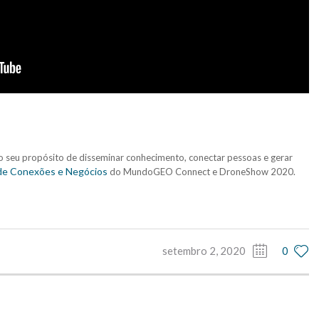
 seu propósito de disseminar conhecimento, conectar pessoas e gerar
de Conexões e Negócios
do MundoGEO Connect e DroneShow 2020.
setembro 2, 2020
0