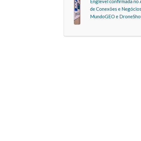
Englevel confirmada no 
de Conexões e Negócio
MundoGEO e DroneSho