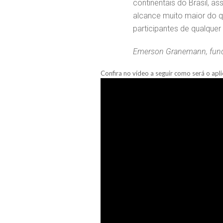
continentais do Brasil, a
alcance muito maior do qu
participantes de qualquer
Emerson Granemann, fund
Confira no vídeo a seguir como será o ap