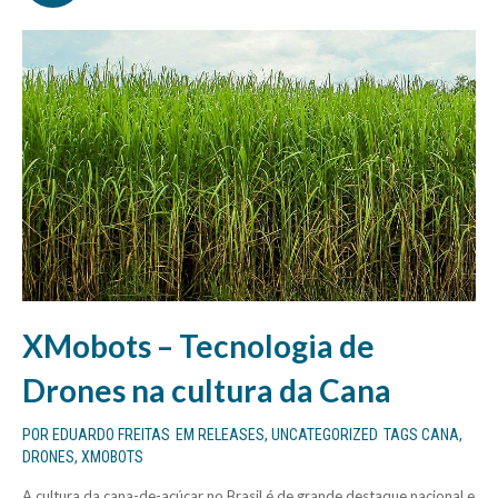
XMobots – Tecnologia de
Drones na cultura da Cana
POR
EDUARDO FREITAS
EM
RELEASES
,
UNCATEGORIZED
TAGS
CANA
,
DRONES
,
XMOBOTS
A cultura da cana-de-açúcar no Brasil é de grande destaque nacional e