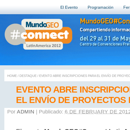
El Evento
Programación
Fer
MundoGEO#Conn
Compartiendo informac
del 29 al 31 de Ma
Centro de Convenciones Frei 
HOME
/
DESTAQUE
/
EVENTO ABRE INSCRIPCIONES PARA EL ENVÍO DE PROYE
EVENTO ABRE INSCRIPCI
EL ENVÍO DE PROYECTOS
Por
ADMIN
|
Publicado:
6 DE FEBRUARY DE 201