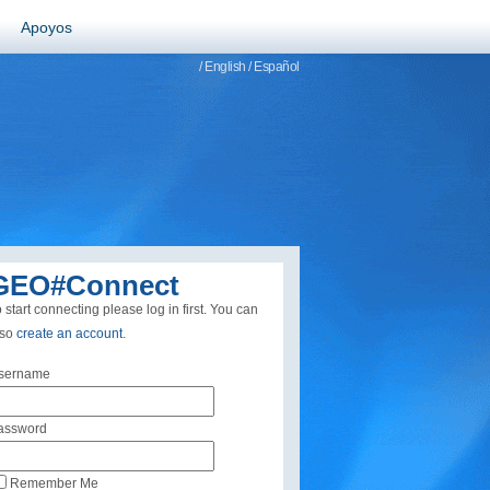
Apoyos
/ English
/ Español
GEO#Connect
 start connecting please log in first. You can
lso
create an account
.
sername
assword
Remember Me