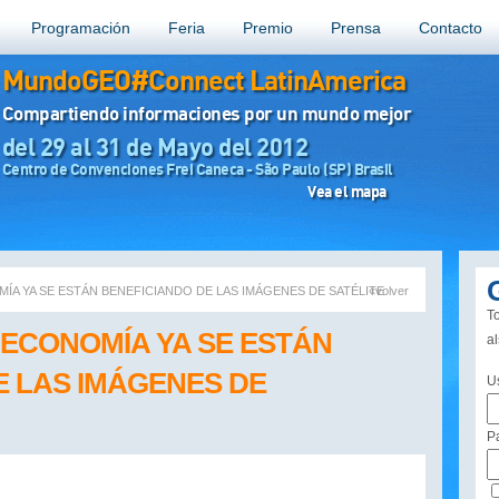
Programación
Feria
Premio
Prensa
Contacto
MundoGEO#Connect LatinAmerica
Compartiendo informaciones por un mundo mejor
del 29 al 31 de Mayo del 2012
Centro de Convenciones Frei Caneca - São Paulo (SP) Brasil
Vea el mapa
ÍA YA SE ESTÁN BENEFICIANDO DE LAS IMÁGENES DE SATÉLITE
«volver
To
 ECONOMÍA YA SE ESTÁN
a
E LAS IMÁGENES DE
U
P