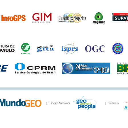
| Social Network
| Travels