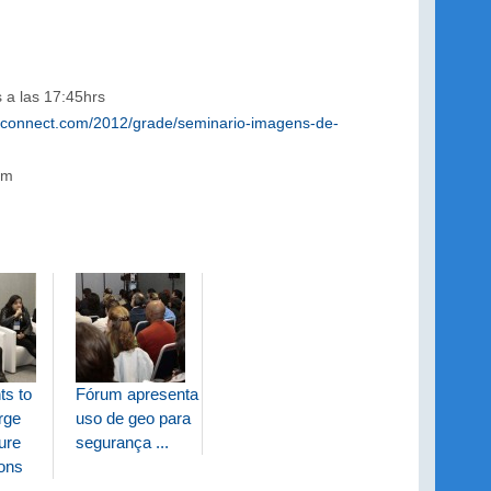
 a las 17:45hrs
oconnect.com/2012/grade/seminario-imagens-de-
om
ts to
Fórum apresenta
rge
uso de geo para
ture
segurança ...
ions