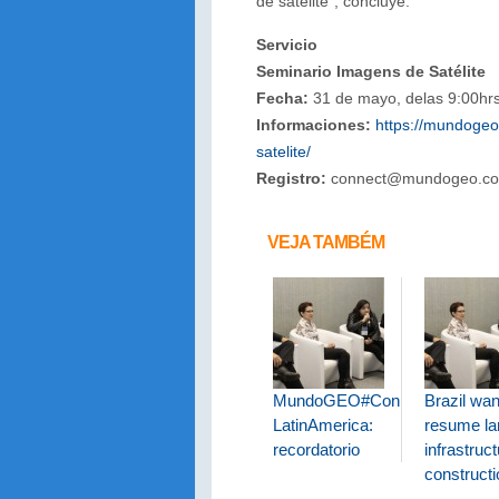
de satélite”, concluye.
Servicio
Seminario Imagens de Satélite
Fecha:
31 de mayo, delas 9:00hrs
Informaciones:
https://mundoge
satelite/
Registro:
connect@mundogeo.c
VEJA TAMBÉM
MundoGEO#Connect
Brazil wan
LatinAmerica:
resume la
recordatorio
infrastruc
construct