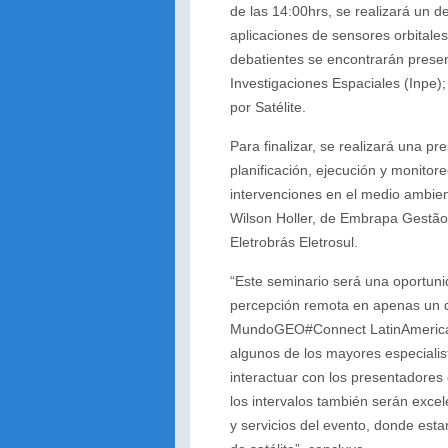
de las 14:00hrs, se realizará un d
aplicaciones de sensores orbitales
debatientes se encontrarán present
Investigaciones Espaciales (Inpe)
por Satélite.
Para finalizar, se realizará una p
planificación, ejecución y monito
intervenciones en el medio ambien
Wilson Holler, de Embrapa Gestão 
Eletrobrás Eletrosul.
“Este seminario será una oportunid
percepción remota en apenas un d
MundoGEO#Connect LatinAmerica 2
algunos de los mayores especialis
interactuar con los presentadores
los intervalos también serán exce
y servicios del evento, donde est