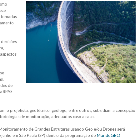
como
nece
o tomadas
tamento
 decisões
ra,
 aspectos
 se
s,
ades de
s: RPAS
com o projetista, geotécnico, geólogo, entre outros, subsidiam a concepção
etodologias de monitoração, adequados caso a caso.
 Monitoramento de Grandes Estruturas usando Geo e/ou Drones será
MundoGEO
de junho em São Paulo (SP) dentro da programação do