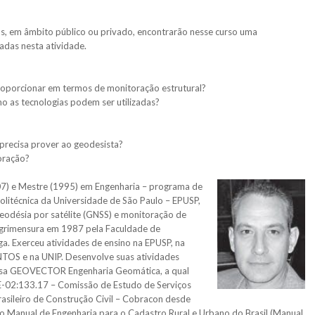
os, em âmbito público ou privado, encontrarão nesse curso uma
adas nesta atividade.
oporcionar em termos de monitoração estrutural?
 as tecnologias podem ser utilizadas?
 precisa prover ao geodesista?
oração?
07) e Mestre (1995) em Engenharia – programa de
olitécnica da Universidade de São Paulo – EPUSP,
eodésia por satélite (GNSS) e monitoração de
Agrimensura em 1987 pela Faculdade de
a. Exerceu atividades de ensino na EPUSP, na
NTOS e na UNIP. Desenvolve suas atividades
resa GEOVECTOR Engenharia Geomática, a qual
E-02:133.17 – Comissão de Estudo de Serviços
sileiro de Construção Civil – Cobracon desde
 Manual de Engenharia para o Cadastro Rural e Urbano do Brasil (Manual