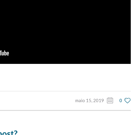
maio 15, 2019
0
post?