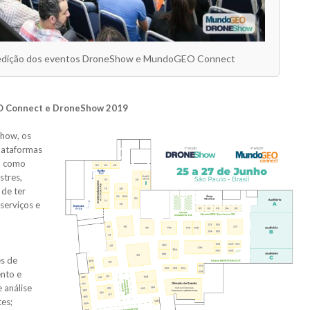
a edição dos eventos DroneShow e MundoGEO Connect
O Connect e DroneShow 2019
how, os
plataformas
e, como
stres,
 de ter
serviços e
es de
nto e
 análise
tes;