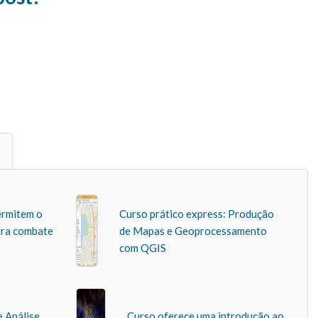
ermitem o
Curso prático express: Produção
ara combate
de Mapas e Geoprocessamento
com QGIS
e Análise
Curso oferece uma introdução ao