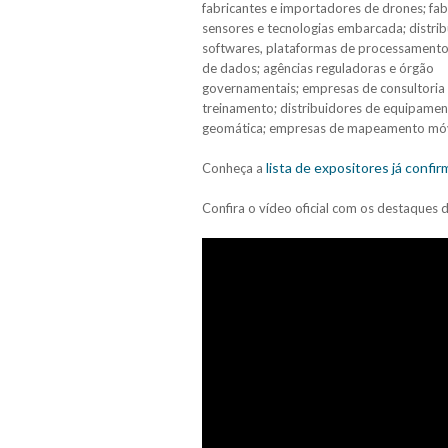
fabricantes e importadores de drones; fab
sensores e tecnologias embarcada; distri
softwares, plataformas de processamento 
de dados; agências reguladoras e órgão
governamentais; empresas de consultoria
treinamento; distribuidores de equipame
geomática; empresas de mapeamento móve
lista de expositores já confi
Conheça a
Confira o vídeo oficial com os destaques 