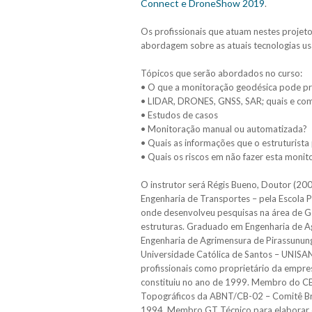
Connect e DroneShow 2019
.
Os profissionais que atuam nestes projet
abordagem sobre as atuais tecnologias us
Tópicos que serão abordados no curso:
• O que a monitoração geodésica pode pr
• LIDAR, DRONES, GNSS, SAR; quais e como
• Estudos de casos
• Monitoração manual ou automatizada?
• Quais as informações que o estruturista
• Quais os riscos em não fazer esta monit
O instrutor será Régis Bueno, Doutor (20
Engenharia de Transportes – pela Escola P
onde desenvolveu pesquisas na área de G
estruturas. Graduado em Engenharia de 
Engenharia de Agrimensura de Pirassunung
Universidade Católica de Santos – UNISA
profissionais como proprietário da emp
constituiu no ano de 1999. Membro do C
Topográficos da ABNT/CB-02 – Comitê Bra
1994. Membro GT Técnico para elaborar o