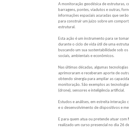
A monitoração geodésica de estruturas, 
barragens, pontes, viadutos e outras, for
informações espaciais acuradas que serã
para construir um juízo sobre um compor
estrutural.
Esta ação é um instrumento para se tomar
durante o ciclo de vida útil de uma estrutu
buscando um sua sustentabilidade sob os
sociais, ambientais e econômicos.
Nas últimas décadas, algumas tecnologias
aprimoraram e receberam aporte de outra
obtendo sinergia para ampliar as capacid
monitoração. São exemplos as tecnologia
(drone), sensores e inteligência artificial.
Estudos e análises, em estreita interação 
e o desenvolvimento de dispositivos e m
E para quem atua ou pretende atuar com
realizado um curso presencial no dia 26 