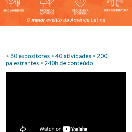
•
80 expositores
•
40 atividades
•
200
palestrantes
•
240h de conteúdo