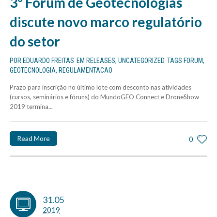
3º Fórum de Geotecnologias
discute novo marco regulatório
do setor
POR
EDUARDO FREITAS
EM
RELEASES
,
UNCATEGORIZED
TAGS
FORUM
,
GEOTECNOLOGIA
,
REGULAMENTACAO
Prazo para inscrição no último lote com desconto nas atividades
(cursos, seminários e fóruns) do MundoGEO Connect e DroneShow
2019 termina...
Read More
0
31.05
2019