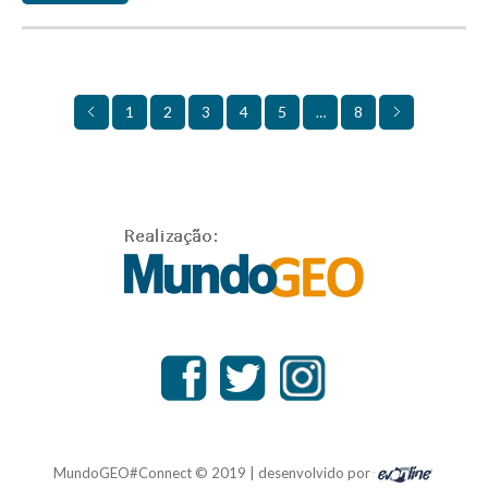
1
2
4
5
8
3
…
MundoGEO#Connect © 2019 | desenvolvido por