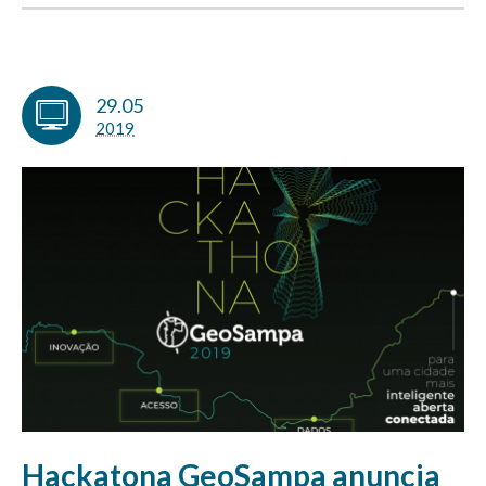
29.05
2019
Hackatona GeoSampa anuncia