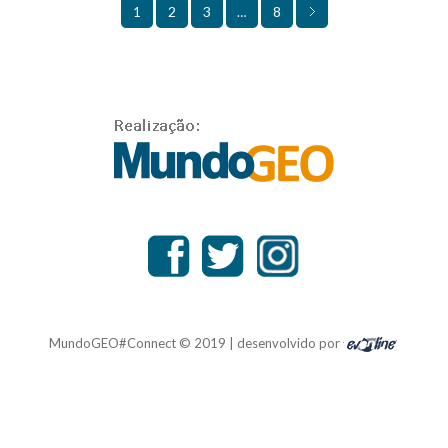
2
3
8
1
…
MundoGEO#Connect © 2019 | desenvolvido por