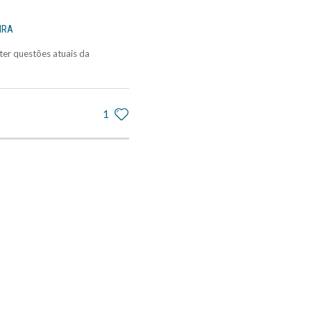
IRA
er questões atuais da
1