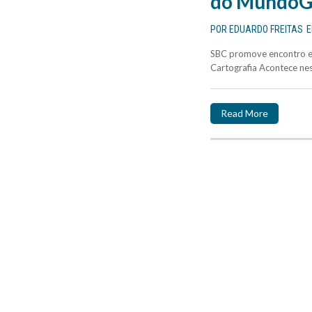
do MundoG
POR
EDUARDO FREITAS
SBC promove encontro en
Cartografia Acontece ness
Read More