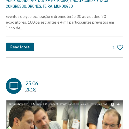
POR
EDUARDO FREITAS
EM
RELEASES
,
UNCATEGORIZED
TAGS
CONGRESSO
,
DRONES
,
FEIRA
,
MUNDOGEO
Eventos de geolocalização e drones terão 30 atividades, 80
expositores, 100 palestrantes e 4 mil participantes previstos em
junho de...
Read More
1
25.06
2018