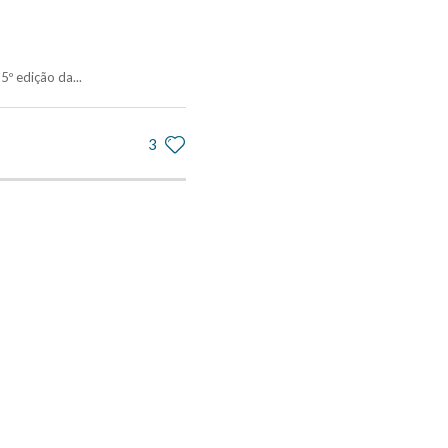
º edição da...
3