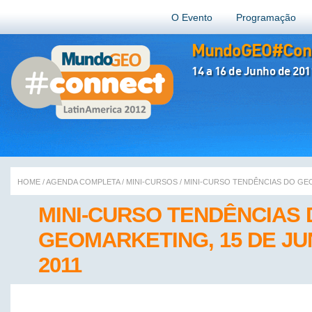
O Evento
Programação
MundoGEO#Conn
14 a 16 de Junho de 201
HOME
/
AGENDA COMPLETA
/
MINI-CURSOS
/
MINI-CURSO TENDÊNCIAS DO GEO
MINI-CURSO TENDÊNCIAS 
GEOMARKETING, 15 DE JU
2011