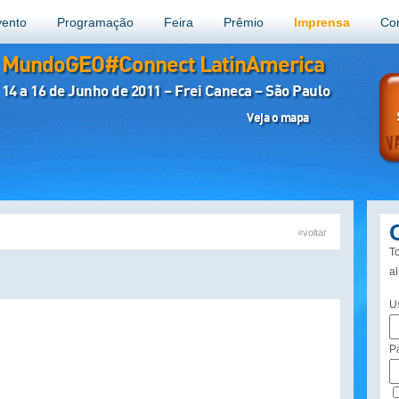
vento
Programação
Feira
Prêmio
Imprensa
Co
MundoGEO#Connect LatinAmerica
14 a 16 de Junho de 2011 – Frei Caneca – São Paulo
Veja o mapa
«voltar
To
a
U
P