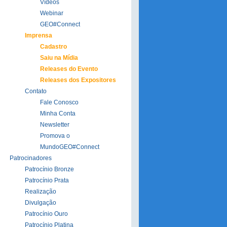
Vídeos
Webinar
GEO#Connect
Imprensa
Cadastro
Saiu na Mídia
Releases do Evento
Releases dos Expositores
Contato
Fale Conosco
Minha Conta
Newsletter
Promova o
MundoGEO#Connect
Patrocinadores
Patrocínio Bronze
Patrocínio Prata
Realização
Divulgação
Patrocínio Ouro
Patrocínio Platina