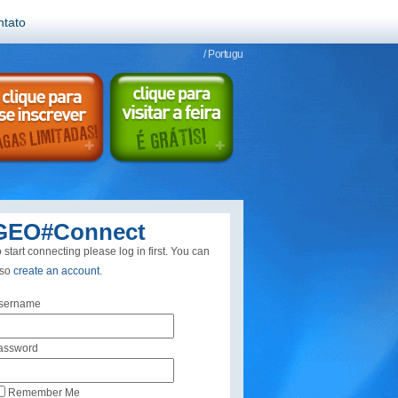
ntato
/ Portugu
GEO#Connect
 start connecting please log in first. You can
lso
create an account
.
sername
assword
Remember Me