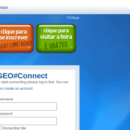
tato
/ Portugu
GEO#Connect
 start connecting please log in first. You can
lso
create an account
.
sername
assword
Remember Me