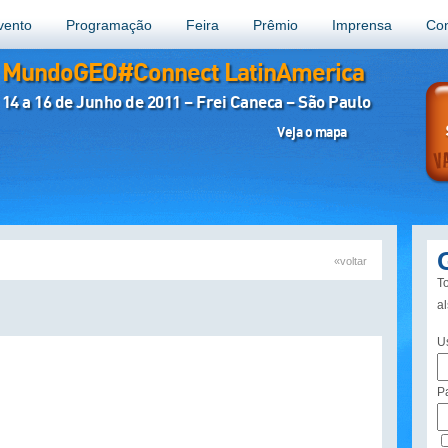
vento
Programação
Feira
Prêmio
Imprensa
Con
MundoGEO#Connect LatinAmerica
14 a 16 de Junho de 2011 – Frei Caneca – São Paulo
Veja o mapa
«voltar
To
a
U
P