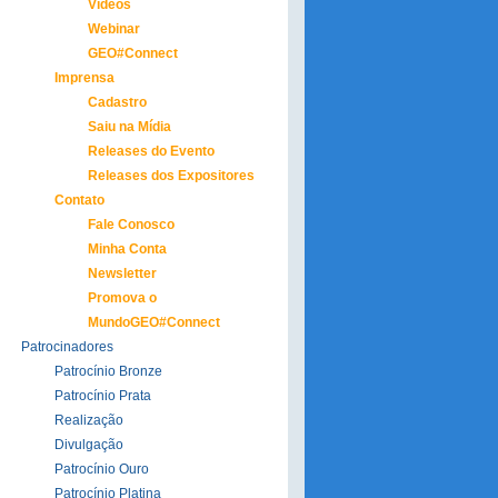
Vídeos
Webinar
GEO#Connect
Imprensa
Cadastro
Saiu na Mídia
Releases do Evento
Releases dos Expositores
Contato
Fale Conosco
Minha Conta
Newsletter
Promova o
MundoGEO#Connect
Patrocinadores
Patrocínio Bronze
Patrocínio Prata
Realização
Divulgação
Patrocínio Ouro
Patrocínio Platina