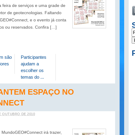
 feira de serviços e uma grade de
etor de geotecnologias. Faltando
GEO#Connect, e o evento já conta
s ou reservados. Confira […]
em são
Participantes
ores
ajudam a
escolher os
temas do ...
ANTEM ESPAÇO NO
NNECT
E OUTUBRO DE 2010
 o MundoGEO#Connect irá trazer,