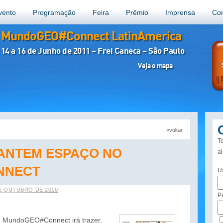
vento
Programação
Feira
Prêmio
Imprensa
Con
MundoGEO#Connect LatinAmerica
14 a 16 de Junho de 2011 – Frei Caneca – São Paulo
Veja o mapa
«voltar
«voltar
«voltar
«voltar
To
ANTEM ESPAÇO NO
a
NNECT
U
E OUTUBRO DE 2010
P
 o MundoGEO#Connect irá trazer,