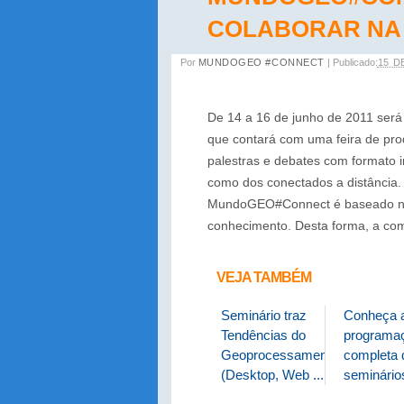
COLABORAR NA
Por
MUNDOGEO #CONNECT
|
Publicado:
15 D
De 14 a 16 de junho de 2011 ser
que contará com uma feira de pro
palestras e debates com formato i
como dos conectados a distância.
MundoGEO#Connect é baseado na 
conhecimento. Desta forma, a co
VEJA TAMBÉM
Seminário traz
Conheça 
Tendências do
programa
Geoprocessamento
completa 
(Desktop, Web ...
seminário