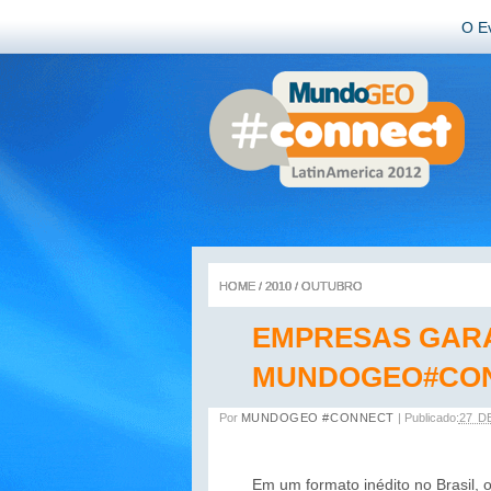
O E
HOME
HOME
HOME
HOME
/
/
/
/
2010
2010
2010
2010
/
/
/
/
OUTUBRO
OUTUBRO
OUTUBRO
OUTUBRO
EMPRESAS GAR
MUNDOGEO#CO
Por
MUNDOGEO #CONNECT
|
Publicado:
27 D
Em um formato inédito no Brasil,