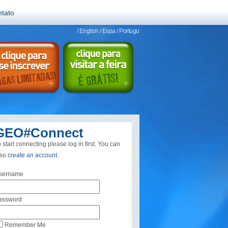
tato
/ English
/ Espa
/ Portugu
GEO#Connect
 start connecting please log in first. You can
lso
create an account
.
sername
assword
Remember Me