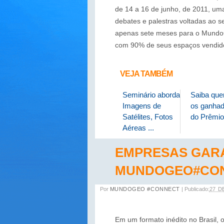
de 14 a 16 de junho, de 2011, uma
debates e palestras voltadas ao s
apenas sete meses para o Mundo
com 90% de seus espaços vendido
VEJA TAMBÉM
Seminário aborda
Saiba qu
Imagens de
os ganhad
Satélites, Fotos
do Prêmio
Aéreas ...
EMPRESAS GAR
MUNDOGEO#CO
Por
MUNDOGEO #CONNECT
|
Publicado:
27 D
Em um formato inédito no Brasil,