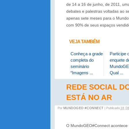
de 14 a 16 de junho, de 2011, uma
debates e palestras voltadas ao s
apenas sete meses para o Mundo
com 90% de seus espaços vendido
VEJA TAMBÉM
Conheça a grade
Participe 
completa do
enquete do
seminário
MundoGE
“Imagens ...
Qual ...
REDE SOCIAL 
ESTÁ NO AR
Por
MUNDOGEO #CONNECT
|
Publicado:
18 D
O MundoGEO#Connect acontece 14