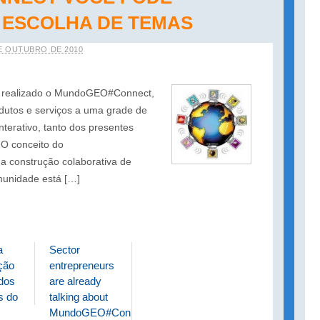
 ESCOLHA DE TEMAS
E OUTUBRO DE 2010
á realizado o MundoGEO#Connect,
dutos e serviços a uma grade de
nterativo, tanto dos presentes
 O conceito do
construção colaborativa de
munidade está […]
a
Sector
ção
entrepreneurs
dos
are already
s do
talking about
MundoGEO#Connect