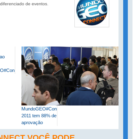
 diferenciado de eventos.
 ao
O#Connect
MundoGEO#Connect
2011 tem 88% de
aprovação
NECT VOCÊ PODE