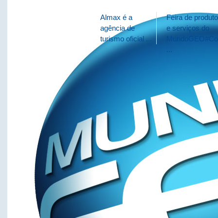
Almax é a
Feira de produt
agência de
e serviços do
turismo oficial ...
MundoGEO#Co
...