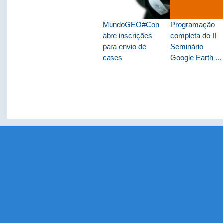
MundoGEO#Connect
Programação
abre inscrições
completa do II
para envio de
Seminário
cases
Google Earth ...