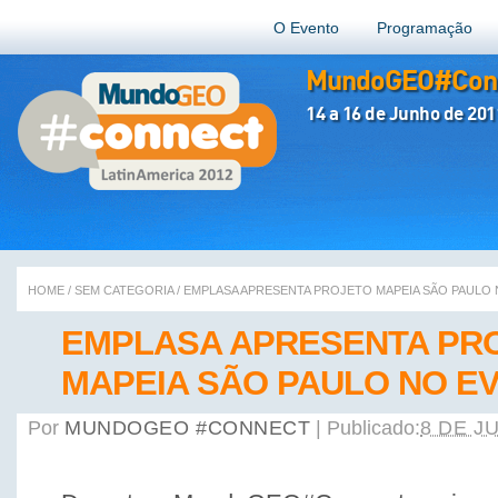
O Evento
Programação
MundoGEO#Conn
14 a 16 de Junho de 201
HOME
/
SEM CATEGORIA
/
EMPLASA APRESENTA PROJETO MAPEIA SÃO PAULO
EMPLASA APRESENTA PR
MAPEIA SÃO PAULO NO E
Por
MUNDOGEO #CONNECT
|
Publicado:
8 DE J