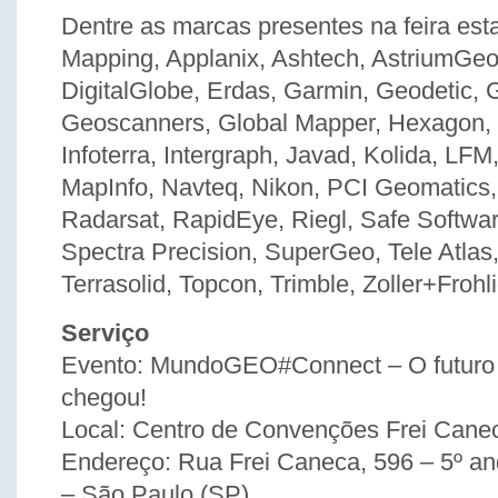
Dentre as marcas presentes na feira est
Mapping, Applanix, Ashtech, AstriumGe
DigitalGlobe, Erdas, Garmin, Geodetic,
Geoscanners, Global Mapper, Hexagon, 
Infoterra, Intergraph, Javad, Kolida, LFM
MapInfo, Navteq, Nikon, PCI Geomatics,
Radarsat, RapidEye, Riegl, Safe Softwar
Spectra Precision, SuperGeo, Tele Atlas
Terrasolid, Topcon, Trimble, Zoller+Frohli
Serviço
Evento: MundoGEO#Connect – O futuro
chegou!
Local: Centro de Convenções Frei Cane
Endereço: Rua Frei Caneca, 596 – 5º a
– São Paulo (SP)