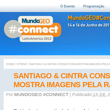
O Evento
Programação
MundoGEO#Conn
14 a 16 de Junho de 201
HOME
/
VITRINE
/
SANTIAGO & CINTRA CONSULTORIA MOSTRA IMAGENS PELA 
SANTIAGO & CINTRA CON
MOSTRA IMAGENS PELA R
Por
MUNDOGEO #CONNECT
|
Publicado:
15 DE 