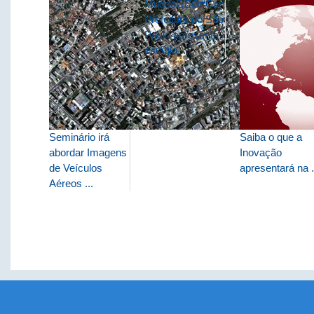
MundoGEO#Connect:
Prefeitura de São
Paulo apresenta
estágio ...
Seminário irá
Saiba o que a
abordar Imagens
Inovação
de Veículos
apresentará na .
Aéreos ...