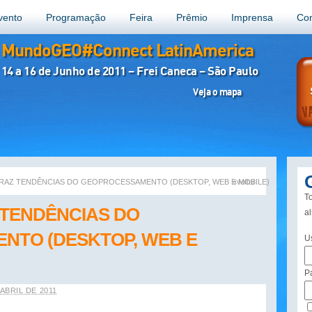
vento
Programação
Feira
Prêmio
Imprensa
Con
MundoGEO#Connect LatinAmerica
14 a 16 de Junho de 2011 – Frei Caneca – São Paulo
Veja o mapa
RAZ TENDÊNCIAS DO GEOPROCESSAMENTO (DESKTOP, WEB E MOBILE)
«voltar
To
 TENDÊNCIAS DO
a
NTO (DESKTOP, WEB E
U
P
 ABRIL DE 2011