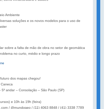
eio Ambiente
diversas soluções e os novos modelos para o uso de
aster
alar sobre a falta de mão de obra no setor de geomática
problema no curto, médio e longo prazo
ine
uturo dos mapas chegou!
i Caneca
 5º andar – Consolação – São Paulo (SP)
ursos) e 10h às 19h (feira)
com / @mundogeo / (11) 4063 8848 / (41) 3338 7789