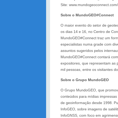
Site: www.mundogeoconnect.com
Sobre o MundoGEO#Connect
O maior evento do setor de geote
os dias 14 e 16, no Centro de Co
MundoGEO#Connect traz um formato
especialistas numa grade com dive
assuntos sugeridos pelos interna
MundoGEO#Connect contará com u
expositores, que representam as p
mil pessoas, entre os visitantes d
Sobre o Grupo MundoGEO
O Grupo MundoGEO, que promove
conteúdos para mídias impressas e
de geoinformação desde 1998. Publ
InfoGEO, sobre imagens de satéli
InfoGNSS, com foco em agrimensur