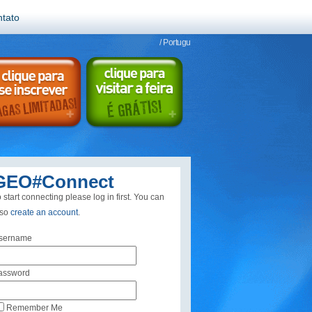
tato
/ Portugu
GEO#Connect
 start connecting please log in first. You can
lso
create an account
.
sername
assword
Remember Me