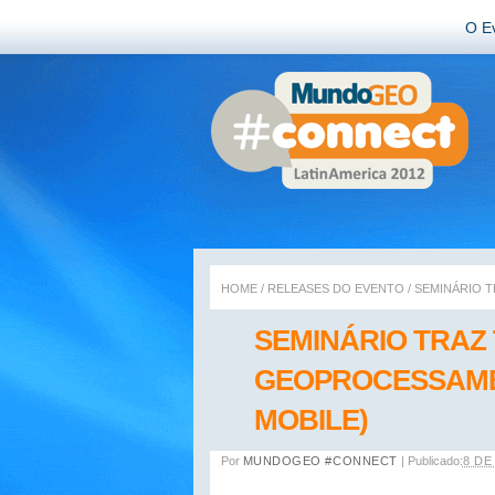
O E
HOME
/
RELEASES DO EVENTO
/
SEMINÁRIO T
SEMINÁRIO TRAZ
GEOPROCESSAME
MOBILE)
Por
MUNDOGEO #CONNECT
|
Publicado:
8 DE