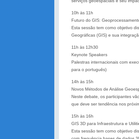
serviços geoespaciais e seu imp
10h às 11h
Futuro do GIS: Geoprocessament
Esta sessão tem como objetivo di
Geográficas (GIS) e sua integraç
11h às 12h30
Keynote Speakers
Palestras internacionais com exe
para o português)
14h às 15h
Novos Métodos de Análise Geoesp
Neste debate, os participantes vão
que deve ser tendência nos próxi
15h às 16h
GIS 3D para Infraestrutura e Utiliti
Esta sessão tem como objetivo dis
com frequência bases de dados 3D, 