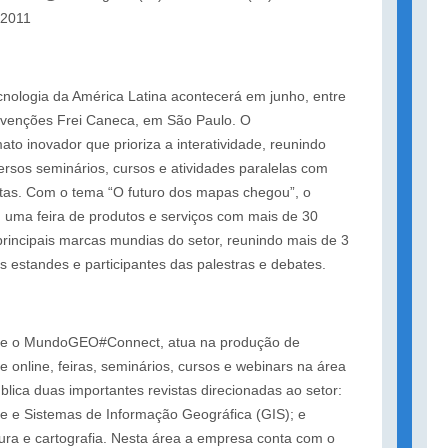
/2011
cnologia da América Latina acontecerá em junho, entre
nvenções Frei Caneca, em São Paulo. O
 inovador que prioriza a interatividade, reunindo
rsos seminários, cursos e atividades paralelas com
utas. Com o tema “O futuro dos mapas chegou”, o
ma feira de produtos e serviços com mais de 30
rincipais marcas mundias do setor, reunindo mais de 3
os estandes e participantes das palestras e debates.
 o MundoGEO#Connect, atua na produção de
 online, feiras, seminários, cursos e webinars na área
ica duas importantes revistas direcionadas ao setor:
te e Sistemas de Informação Geográfica (GIS); e
a e cartografia. Nesta área a empresa conta com o