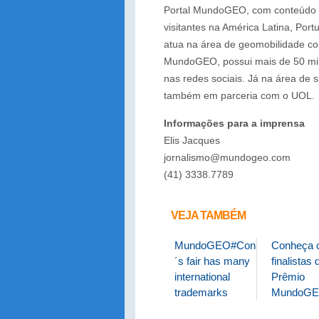
Portal MundoGEO, com conteúdo di
visitantes na América Latina, Po
atua na área de geomobilidade co
MundoGEO, possui mais de 50 mil 
nas redes sociais. Já na área de s
também em parceria com o UOL.
Informações para a imprensa
Elis Jacques
jornalismo@mundogeo.com
(41) 3338.7789
VEJA TAMBÉM
MundoGEO#Connect
Conheça 
´s fair has many
finalistas 
international
Prêmio
trademarks
MundoGE