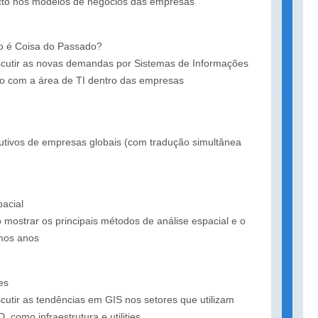
acto nos modelos de negócios das empresas
o é Coisa do Passado?
scutir as novas demandas por Sistemas de Informações
ão com a área de TI dentro das empresas
cutivos de empresas globais (com tradução simultânea
acial
 mostrar os principais métodos de análise espacial e o
mos anos
es
cutir as tendências em GIS nos setores que utilizam
como infraestrutura e utilities