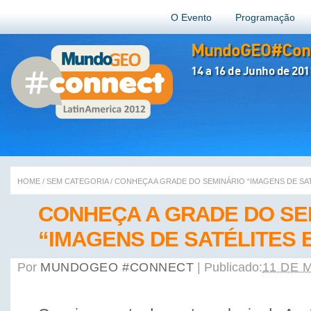
O Evento
Programação
MundoGEO#Conn
14 a 16 de Junho de 201
HOME
/
SEM CATEGORIA
/
CONHEÇA A GRADE DO SEMINÁRIO “IMAGENS DE SAT
CONHEÇA A GRADE DO SE
“IMAGENS DE SATÉLITES 
Por
MUNDOGEO #CONNECT
|
Publicado:
11 DE 