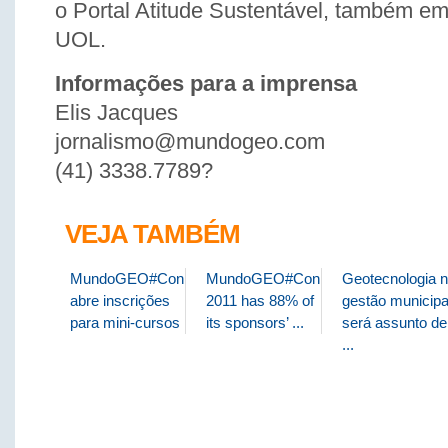
o Portal Atitude Sustentável, também em
UOL.
Informações para a imprensa
Elis Jacques
jornalismo@mundogeo.com
(41) 3338.7789?
VEJA TAMBÉM
MundoGEO#Connect
MundoGEO#Connect
Geotecnologia 
abre inscrições
2011 has 88% of
gestão municipa
para mini-cursos
its sponsors’ ...
será assunto de
...